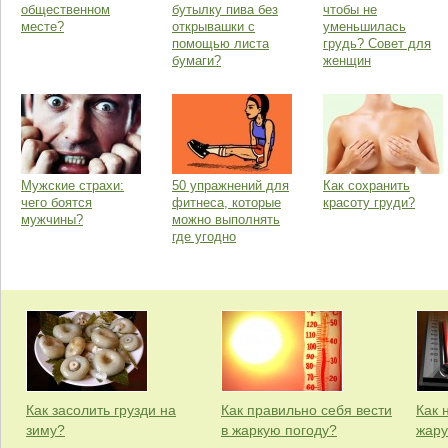
общественном
бутылку пива без
чтобы не
месте?
открывашки с
уменьшилась
помощью листа
грудь? Совет для
бумаги?
женщин
Мужские страхи:
50 упражнений для
Как сохранить
чего боятся
фитнеса, которые
красоту груди?
мужчины?
можно выполнять
где угодно
Как засолить грузди на
Как правильно себя вести
Как 
зиму?
в жаркую погоду?
жару