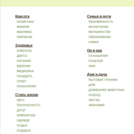
Красота
Семья и дети
косметика
беременность
макияж
воспитание
маникюр
материнство
прическа
образование
семья
Здоровье
алкоголь
Он и она
диета
отношения
питание
поцелуй
курение
секс
медицина
Дом и дача
похудеть
бытовая техника
спорт
дом
психология
домашние животные
Стиль жизни
огород
авто
чистка
безопасность
экономия
досуг
компьютер
одежда
отдых
подарок