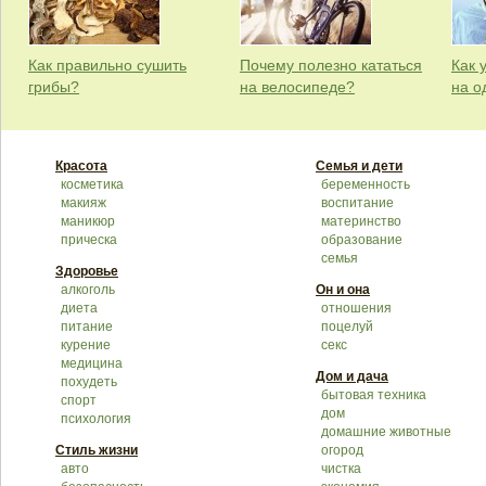
Как правильно сушить
Почему полезно кататься
Как 
грибы?
на велосипеде?
на о
Красота
Семья и дети
косметика
беременность
макияж
воспитание
маникюр
материнство
прическа
образование
семья
Здоровье
алкоголь
Он и она
диета
отношения
питание
поцелуй
курение
секс
медицина
Дом и дача
похудеть
бытовая техника
спорт
дом
психология
домашние животные
Стиль жизни
огород
авто
чистка