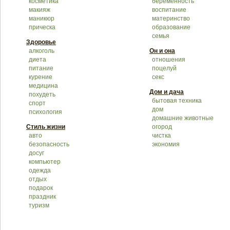
косметика
беременность
макияж
воспитание
маникюр
материнство
прическа
образование
семья
Здоровье
алкоголь
Он и она
диета
отношения
питание
поцелуй
курение
секс
медицина
Дом и дача
похудеть
бытовая техника
спорт
дом
психология
домашние животные
Стиль жизни
огород
авто
чистка
безопасность
экономия
досуг
компьютер
одежда
отдых
подарок
праздник
туризм