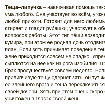
Тёща–липучка
– навязчивая помощь так
ума любого. Она участвует во всём, угож
любой прихоти. Готовит для него любим
стирает и гладит рубашки, участвует в о
вопросов работы. Этот тип тёщи возводит
кумира, при этом её родная дочь отодвиг
план. Если зять принимает поведение тё
жене приходится совсем не сладко. Упрё
сыплются на нее как из рога изобилия. П
брак просуществует совсем недолго. Есл
прилипчивую тёщу одёрнет зять, он тут ж
её злейшего врага и тёща переключиться
своей дочери. Зять при этом очень скоро
уничтожен в глазах своей жены.