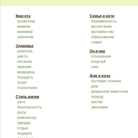
Красота
Семья и дети
косметика
беременность
макияж
воспитание
маникюр
материнство
прическа
образование
семья
Здоровье
алкоголь
Он и она
диета
отношения
питание
поцелуй
курение
секс
медицина
Дом и дача
похудеть
бытовая техника
спорт
дом
психология
домашние животные
Стиль жизни
огород
авто
чистка
безопасность
экономия
досуг
компьютер
одежда
отдых
подарок