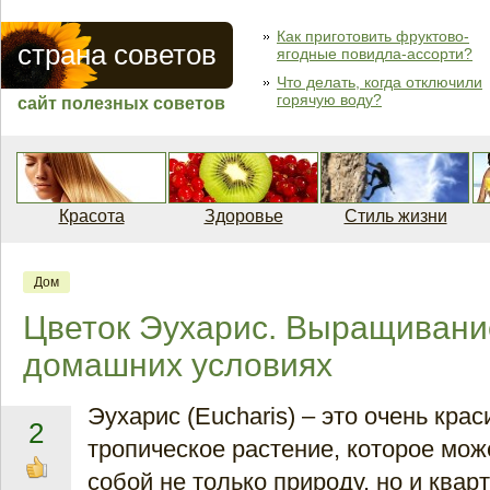
Как приготовить фруктово-
страна советов
ягодные повидла-ассорти?
Что делать, когда отключили
горячую воду?
сайт полезных советов
Красота
Здоровье
Стиль жизни
Дом
Цветок Эухарис. Выращивание
домашних условиях
Эухарис (Eucharis) – это очень крас
2
тропическое растение, которое мож
собой не только природу, но и квар