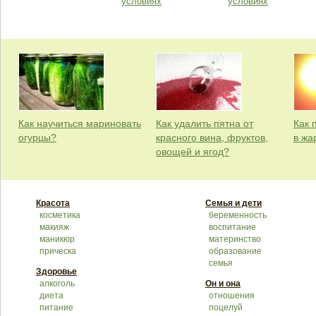
условиях
условиях
Как научиться мариновать
Как удалить пятна от
Как 
огурцы?
красного вина, фруктов,
в жа
овощей и ягод?
Красота
Семья и дети
косметика
беременность
макияж
воспитание
маникюр
материнство
прическа
образование
семья
Здоровье
алкоголь
Он и она
диета
отношения
питание
поцелуй