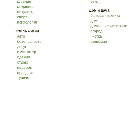
курение
секс
медицина
Дом и дача
похудеть
бытовая техника
спорт
дом
психология
домашние животные
Стиль жизни
огород
авто
чистка
безопасность
экономия
досуг
компьютер
одежда
отдых
подарок
праздник
туризм