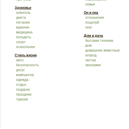
семья
Здоровье
алкоголь
Он и она
диета
отношения
питание
поцелуй
курение
секс
медицина
Дом и дача
похудеть
бытовая техника
спорт
дом
психология
домашние животные
Стиль жизни
огород
авто
чистка
безопасность
экономия
досуг
компьютер
одежда
отдых
подарок
праздник
туризм