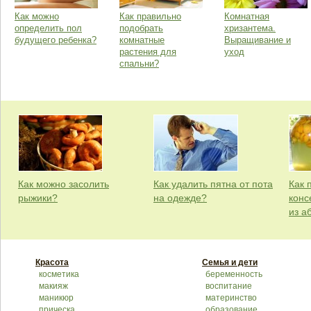
Как можно
Как правильно
Комнатная
определить пол
подобрать
хризантема.
будущего ребенка?
комнатные
Выращивание и
растения для
уход
спальни?
Как можно засолить
Как удалить пятна от пота
Как 
рыжики?
на одежде?
конс
из а
Красота
Семья и дети
косметика
беременность
макияж
воспитание
маникюр
материнство
прическа
образование