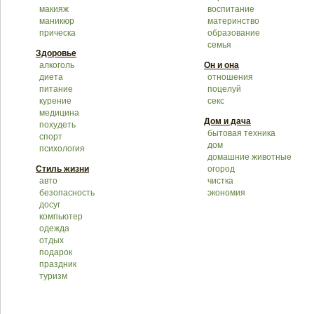
макияж
воспитание
маникюр
материнство
прическа
образование
семья
Здоровье
алкоголь
Он и она
диета
отношения
питание
поцелуй
курение
секс
медицина
Дом и дача
похудеть
бытовая техника
спорт
дом
психология
домашние животные
Стиль жизни
огород
авто
чистка
безопасность
экономия
досуг
компьютер
одежда
отдых
подарок
праздник
туризм