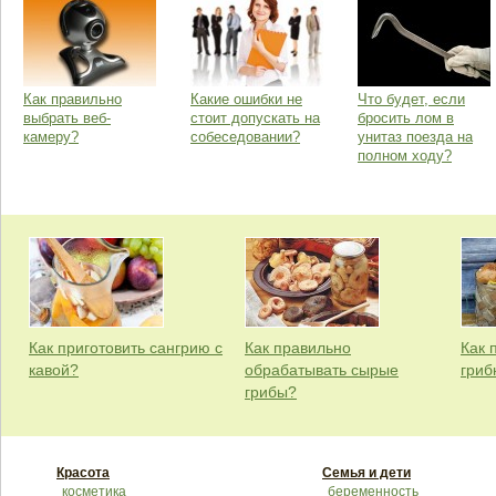
Как правильно
Какие ошибки не
Что будет, если
выбрать веб-
стоит допускать на
бросить лом в
камеру?
собеседовании?
унитаз поезда на
полном ходу?
Как приготовить сангрию с
Как правильно
Как 
кавой?
обрабатывать сырые
гриб
грибы?
Красота
Семья и дети
косметика
беременность