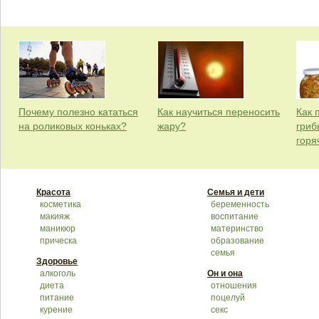
Почему полезно кататься
Как научиться переносить
Как 
на роликовых коньках?
жару?
гриб
горя
Красота
Семья и дети
косметика
беременность
макияж
воспитание
маникюр
материнство
прическа
образование
семья
Здоровье
алкоголь
Он и она
диета
отношения
питание
поцелуй
курение
секс