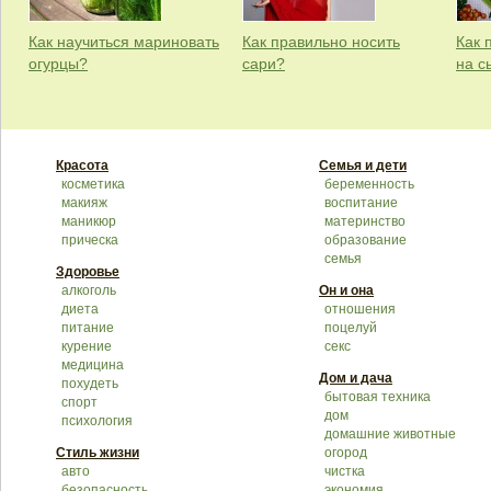
Как научиться мариновать
Как правильно носить
Как 
огурцы?
сари?
на с
Красота
Семья и дети
косметика
беременность
макияж
воспитание
маникюр
материнство
прическа
образование
семья
Здоровье
алкоголь
Он и она
диета
отношения
питание
поцелуй
курение
секс
медицина
Дом и дача
похудеть
бытовая техника
спорт
дом
психология
домашние животные
Стиль жизни
огород
авто
чистка
безопасность
экономия