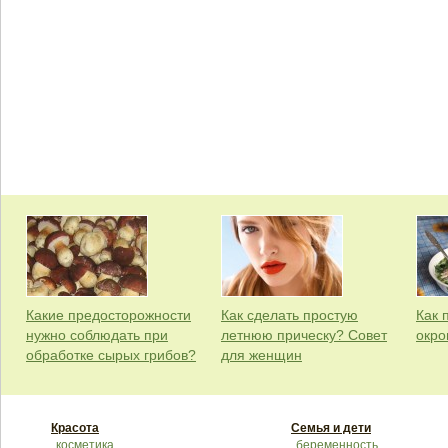
Какие предосторожности
Как сделать простую
Как 
нужно соблюдать при
летнюю прическу? Совет
окро
обработке сырых грибов?
для женщин
Красота
Семья и дети
косметика
беременность