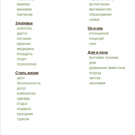
макияж
воспитание
маникюр
материнство
прическа
образование
семья
Здоровье
алкоголь
Он и она
диета
отношения
питание
поцелуй
курение
секс
медицина
Дом и дача
похудеть
бытовая техника
спорт
дом
психология
домашние животные
Стиль жизни
огород
авто
чистка
безопасность
экономия
досуг
компьютер
одежда
отдых
подарок
праздник
туризм