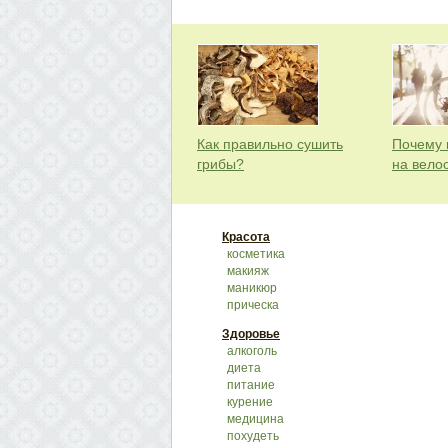
Как правильно сушить
Почему 
грибы?
на вело
Красота
косметика
макияж
маникюр
прическа
Здоровье
алкоголь
диета
питание
курение
медицина
похудеть