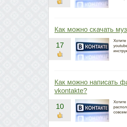
Как можно скачать муз
Хотите 
17
youtub
инстру
Как можно написать ф
vkontakte?
Хотите
10
распол
совсем