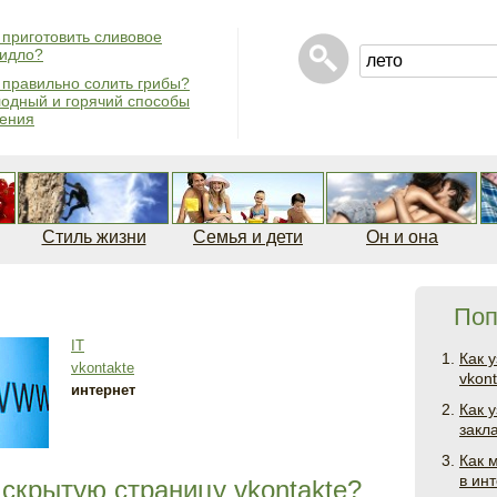
 приготовить сливовое
идло?
 правильно солить грибы?
одный и горячий способы
ения
Стиль жизни
Семья и дети
Он и она
Поп
IT
Как 
vkontakte
vkon
интернет
Как 
закл
Как 
в ин
скрытую страницу vkontakte?