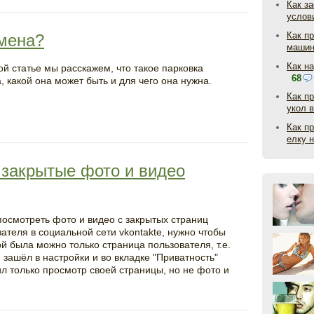
Как з
услов
Как п
омена?
маши
Как н
ой статье мы расскажем, что такое парковка
68
, какой она может быть и для чего она нужна.
Как п
укол 
Как п
елку 
 закрытые фото и видео
посмотреть фото и видео с закрытых страниц
ателя в социальной сети vkontakte, нужно чтобы
й была можно только страница пользователя, т.е.
 зашёл в настройки и во вкладке "Приватность"
л только просмотр своей страницы, но не фото и