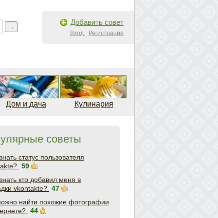
Добавить совет
Вход
Регистрация
Дом и дача
Кулинария
улярные советы
узнать статус пользователя
takte?
59
узнать кто добавил меня в
адки vkontakte?
47
можно найти похожие фотографии
тернете?
44