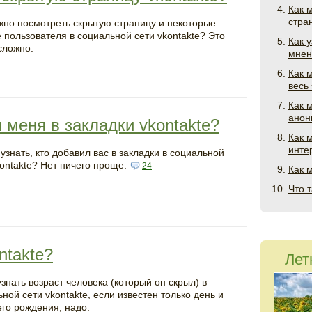
Как 
стра
жно посмотреть скрытую страницу и некоторые
 пользователя в социальной сети vkontakte? Это
Как 
сложно.
мнен
Как 
весь
Как 
ано
л меня в закладки vkontakte?
Как м
инте
узнать, кто добавил вас в закладки в социальной
kontakte? Нет ничего проще.
24
Как 
Что 
ntakte?
Лет
знать возраст человека (который он скрыл) в
ной сети vkontakte, если известен только день и
его рождения, надо: