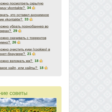
можно посмотреть скрытую
ницу vkontakte?
34
узнать, кто оставил анонимное
ие vkontakte?
33
можно убрать порнобаннер во
 экран?
29
можно скачивать с торрентов
нимно?
26
ожно очистить куки (cookies) в
рнет-браузере?
21
можно взломать жж?
18
такое хайп, или хайпы?
18
ние советы