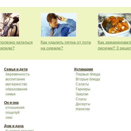
полезно кататься
Как удалить пятна от пота
Как замариноват
сипеде?
на одежде?
лисички? 3 реце
Семья и дети
Кулинария
беременность
Первые блюда
воспитание
Вторые блюда
материнство
Салаты
образование
Гарниры
семья
Закуски
Соусы
Он и она
Десерты
отношения
Напитки
поцелуй
секс
Дом и дача