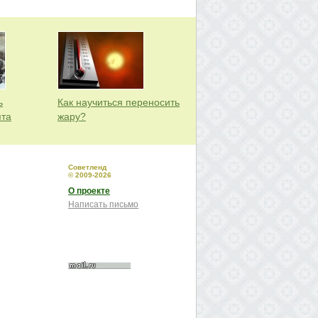
ь
Как научиться переносить
пта
жару?
Советленд
© 2009-2026
О проекте
Написать письмо