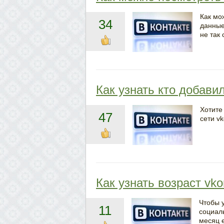
Как мо
34
данные
не так 
Как узнать кто добави
Хотите 
47
сети v
Как узнать возраст vko
Чтобы у
11
социаль
месяц 