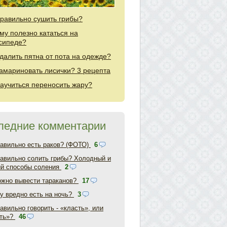
правильно сушить грибы?
му полезно кататься на
сипеде?
удалить пятна от пота на одежде?
замариновать лисички? 3 рецепта
научиться переносить жару?
ледние комментарии
равильно есть раков? (ФОТО)
6
равильно солить грибы? Холодный и
ий способы соления
2
ожно вывести тараканов?
17
у вредно есть на ночь?
3
авильно говорить - «класть», или
ть»?
46