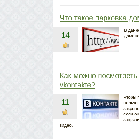
Что такое парковка д
В данн
14
домена
Как можно посмотреть
vkontakte?
Чтобы 
11
пользов
закрыто
если он
запрети
видео.