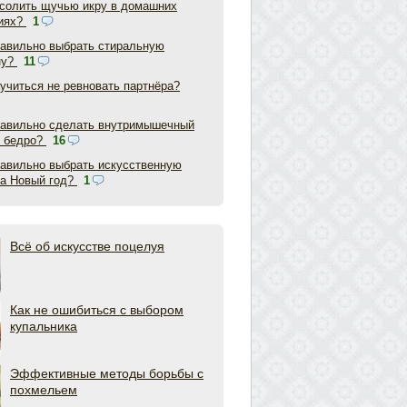
асолить щучью икру в домашних
иях?
1
равильно выбрать стиральную
ну?
11
аучиться не ревновать партнёра?
равильно сделать внутримышечный
в бедро?
16
равильно выбрать искусственную
на Новый год?
1
Всё об искусстве поцелуя
Как не ошибиться с выбором
купальника
Эффективные методы борьбы с
похмельем