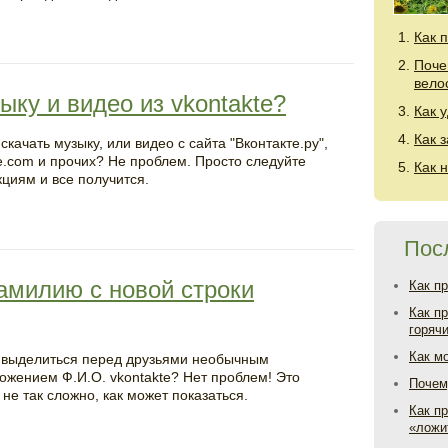
Как 
Поче
вело
ыку и видео из vkontakte?
Как 
Как 
скачать музыку, или видео с сайта "Вконтакте.ру",
e.com и прочих? Не проблем. Просто следуйте
Как 
кциям и все получится.
Пос
амилию с новой строки
Как п
Как п
горяч
Как м
 выделиться перед друзьями необычным
ожением Ф.И.О. vkontakte? Нет проблем! Это
Почем
 не так сложно, как может показаться.
Как пр
«ложи