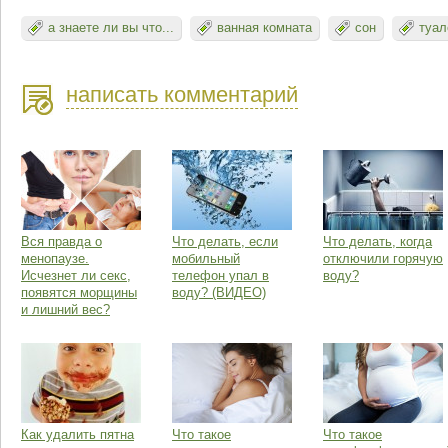
а знаете ли вы что...
ванная комната
сон
туал
написать комментарий
Вся правда о
Что делать, если
Что делать, когда
менопаузе.
мобильный
отключили горячую
Исчезнет ли секс,
телефон упал в
воду?
появятся морщины
воду? (ВИДЕО)
и лишний вес?
Как удалить пятна
Что такое
Что такое