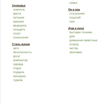
семья
Здоровье
алкоголь
Он и она
диета
отношения
питание
поцелуй
курение
секс
медицина
Дом и дача
похудеть
бытовая техника
спорт
дом
психология
домашние животные
Стиль жизни
огород
авто
чистка
безопасность
экономия
досуг
компьютер
одежда
отдых
подарок
праздник
туризм