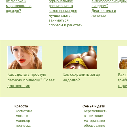
от молока и
гормональное
антифосфолипидны
мороженого на
расписание: в
синдром?
одежде?
какое время дня
Диагностика и
лучше спать,
лечение
заниматься
спортом и работать
Как сделать простую
Как сохранить загар
Как 
летнюю прическу? Совет
надолго?
гриб
для женщин
горя
Красота
Семья и дети
косметика
беременность
макияж
воспитание
маникюр
материнство
прическа
образование