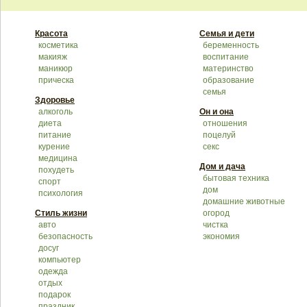
Красота
Семья и дети
косметика
беременность
макияж
воспитание
маникюр
материнство
прическа
образование
семья
Здоровье
алкоголь
Он и она
диета
отношения
питание
поцелуй
курение
секс
медицина
Дом и дача
похудеть
бытовая техника
спорт
дом
психология
домашние животные
Стиль жизни
огород
авто
чистка
безопасность
экономия
досуг
компьютер
одежда
отдых
подарок
праздник