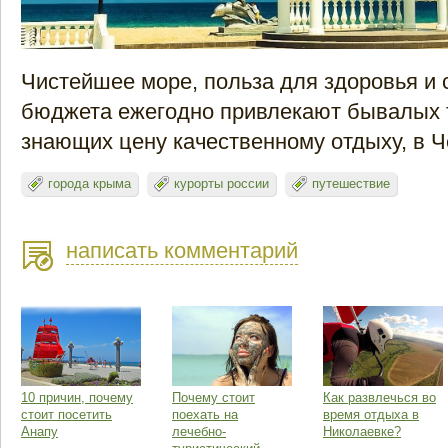
Чистейшее море, польза для здоровья и 
бюджета ежегодно привлекают бывалых 
знающих цену качественному отдыху, в 
города крыма
курорты россии
путешествие
написать комментарий
10 причин, почему
Почему стоит
Как развлечься во
стоит посетить
поехать на
время отдыха в
Анапу
лечебно-
Николаевке?