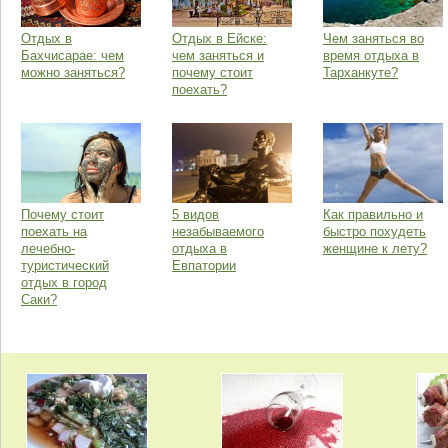
Отдых в
Отдых в Ейске:
Чем заняться во
Бахчисарае: чем
чем заняться и
время отдыха в
можно заняться?
почему стоит
Тарханкуте?
поехать?
Почему стоит
5 видов
Как правильно и
поехать на
незабываемого
быстро похудеть
лечебно-
отдыха в
женщине к лету?
туристический
Евпатории
отдых в город
Саки?