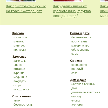
Как приготовить окрошку
Как удалить пятна от
Как 
на квасе? Фоторецепт
красного вина, фруктов,
шашл
овощей и ягод?
мир
Красота
Семья и дети
косметика
беременность
макияж
воспитание
маникюр
материнство
прическа
образование
семья
Здоровье
алкоголь
Он и она
диета
отношения
питание
поцелуй
курение
секс
медицина
Дом и дача
похудеть
бытовая техника
спорт
дом
психология
домашние животные
Стиль жизни
огород
авто
чистка
безопасность
экономия