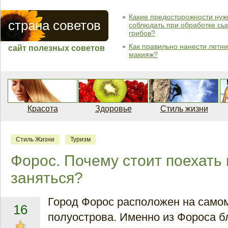
Какие предосторожности нуж
страна советов
соблюдать при обработке сы
грибов?
Как правильно нанести летн
сайт полезных советов
макияж?
Красота
Здоровье
Стиль жизни
Стиль Жизни
Туризм
Форос. Почему стоит поехать 
заняться?
Город Форос расположен на само
16
полуострова. Именно из Фороса б