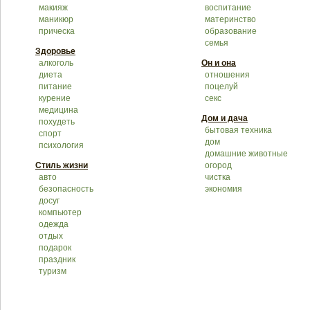
макияж
воспитание
маникюр
материнство
прическа
образование
семья
Здоровье
алкоголь
Он и она
диета
отношения
питание
поцелуй
курение
секс
медицина
Дом и дача
похудеть
бытовая техника
спорт
дом
психология
домашние животные
Стиль жизни
огород
авто
чистка
безопасность
экономия
досуг
компьютер
одежда
отдых
подарок
праздник
туризм