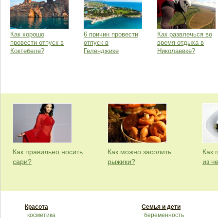
Как хорошо
6 причин провести
Как развлечься во
провести отпуск в
отпуск в
время отдыха в
Коктебеле?
Геленджике
Николаевке?
Как правильно носить
Как можно засолить
Как 
сари?
рыжики?
из ч
Красота
Семья и дети
косметика
беременность