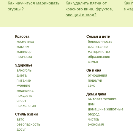
Как научиться мариновать
Как удалить пятна от
Как 
огурцы?
красного вина, фруктов,
в жа
овощей и ягод?
Красота
Семья и дети
косметика
беременность
макияж
воспитание
маникюр
материнство
прическа
образование
семья
Здоровье
алкоголь
Он и она
диета
отношения
питание
поцелуй
курение
секс
медицина
Дом и дача
похудеть
бытовая техника
спорт
дом
психология
домашние животные
Стиль жизни
огород
авто
чистка
безопасность
экономия
досуг