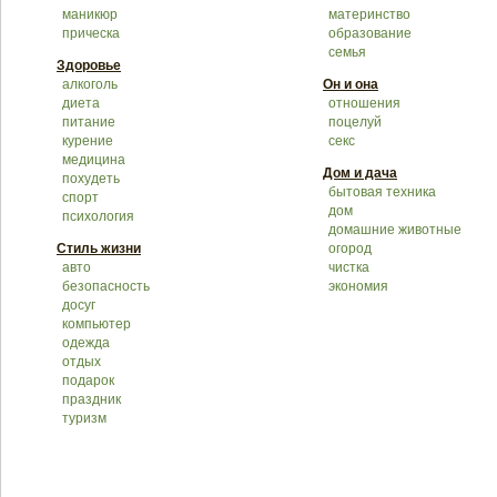
маникюр
материнство
прическа
образование
семья
Здоровье
алкоголь
Он и она
диета
отношения
питание
поцелуй
курение
секс
медицина
Дом и дача
похудеть
бытовая техника
спорт
дом
психология
домашние животные
Стиль жизни
огород
авто
чистка
безопасность
экономия
досуг
компьютер
одежда
отдых
подарок
праздник
туризм