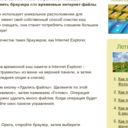
мять браузера
или
временные интернет-файлы
.
 использует уникальное расположение для
е имеет свой собственный способ очистки кэш
е очищать, она станет потреблять слишком большое
ере!
стки таких браузеров, как Internet Explorer,
Лет
 временной кэш памяти в Internet Explorer -
струменты» из меню на верхней панели, а затем
едняя опция в списке).
Как 
Фото
дим кнопку «Удалить файлы». Щелкните по этой
Как 
ержимое», затем нажимаем «Готово». Операция
нужно удалить много файлов. Когда операция будет
Как 
ойте окно панели управления.
Как 
6 ре
Как 
 Opera, откройте браузер, затем выберите
фрук