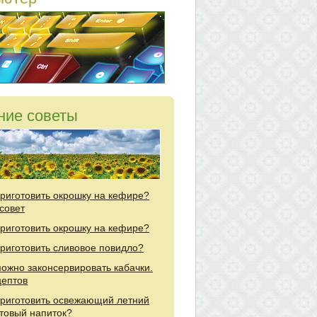
ние советы
приготовить окрошку на кефире?
совет
приготовить окрошку на кефире?
приготовить сливовое повидло?
можно законсервировать кабачки.
цептов
приготовить освежающий летний
товый напиток?