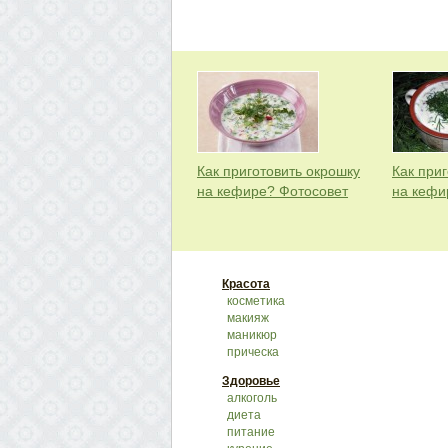
Как приготовить окрошку
Как при
на кефире? Фотосовет
на кефи
Красота
косметика
макияж
маникюр
прическа
Здоровье
алкоголь
диета
питание