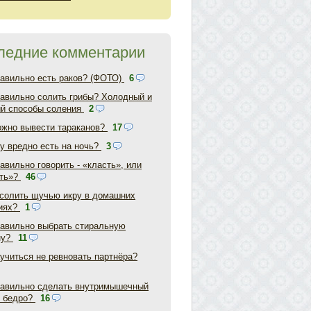
ледние комментарии
равильно есть раков? (ФОТО)
6
равильно солить грибы? Холодный и
ий способы соления
2
ожно вывести тараканов?
17
у вредно есть на ночь?
3
авильно говорить - «класть», или
ть»?
46
асолить щучью икру в домашних
иях?
1
равильно выбрать стиральную
ну?
11
аучиться не ревновать партнёра?
равильно сделать внутримышечный
в бедро?
16