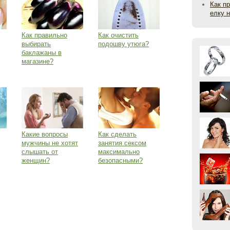
Как п
елку 
Как правильно
Как очистить
выбирать
подошву утюга?
баклажаны в
магазине?
Какие вопросы
Как сделать
мужчины не хотят
занятия сексом
слышать от
максимально
женщин?
безопасными?