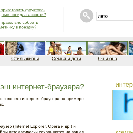
 приготовить фруктово-
дные повидла-ассорти?
 правильно собрать
метичку в поездку?
Стиль жизни
Семья и дети
Он и она
интер
кэш интернет-браузера?
ь кэш вашего интернет-браузера на примере
х.
узер (Internet Explorer, Opera и др.) и
комп
айлы автоматически сохраняются на вашем