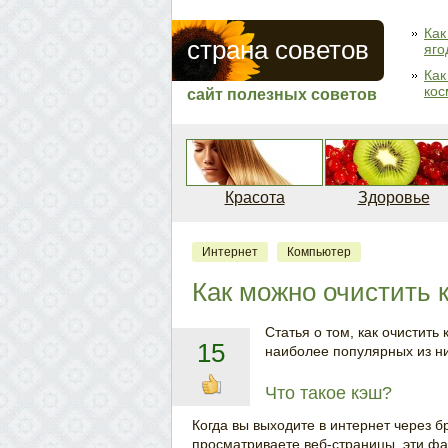
Как
страна советов
яго
Как
кос
сайт полезных советов
Красота
Здоровье
Интернет
Компьютер
Как можно очистить 
Статья о том, как очистит
15
наиболее популярных из ни
Что такое кэш?
Когда вы выходите в интернет через бра
просматриваете веб-страницы, эти ф