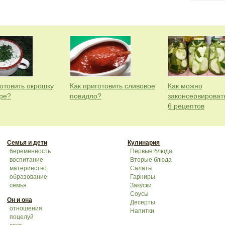
готовить окрошку
Как приготовить сливовое
Как можно
ре?
повидло?
законсервировать
6 рецептов
Семья и дети
Кулинария
беременность
Первые блюда
воспитание
Вторые блюда
материнство
Салаты
образование
Гарниры
семья
Закуски
Соусы
Он и она
Десерты
отношения
Напитки
поцелуй