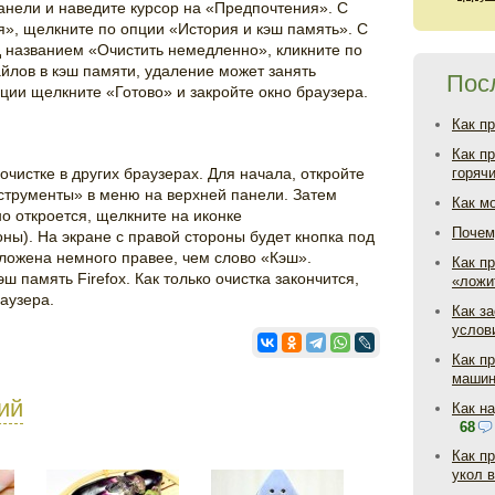
анели и наведите курсор на «Предпочтения». С
», щелкните по опции «История и кэш память». С
д названием «Очистить немедленно», кликните по
айлов в кэш памяти, удаление может занять
Пос
ции щелкните «Готово» и закройте окно браузера.
Как п
Как п
очистке в других браузерах. Для начала, откройте
горяч
нструменты» в меню на верхней панели. Затем
Как м
но откроется, щелкните на иконке
Почем
ны). На экране с правой стороны будет кнопка под
ложена немного правее, чем слово «Кэш».
Как пр
эш память Firefox. Как только очистка закончится,
«ложи
аузера.
Как з
услов
Как п
маши
ий
Как н
68
Как п
укол 