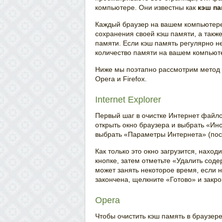
компьютере. Они известны как
кэш па
Каждый браузер на вашем компьютере
сохранения своей кэш памяти, а такж
памяти. Если кэш память регулярно н
количество памяти на вашем компьют
Ниже мы поэтапно рассмотрим метод очи
Opera и Firefox.
Internet Explorer
Первый шаг в очистке Интернет файлов
открыть окно браузера и выбрать «Ин
выбрать «Параметры Интернета» (посл
Как только это окно загрузится, нахо
кнопке, затем отметьте «Удалить сод
может занять некоторое время, если 
закончена, щелкните «Готово» и закр
Opera
Чтобы очистить кэш память в браузере