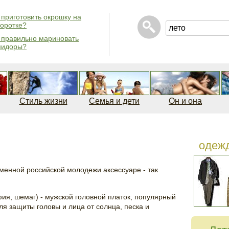
 приготовить окрошку на
оротке?
 правильно мариновать
мидоры?
Стиль жизни
Семья и дети
Он и она
одеж
менной российской молодежи аксессуаре - так
фия, шемаг) - мужской головной платок, популярный
ля защиты головы и лица от солнца, песка и