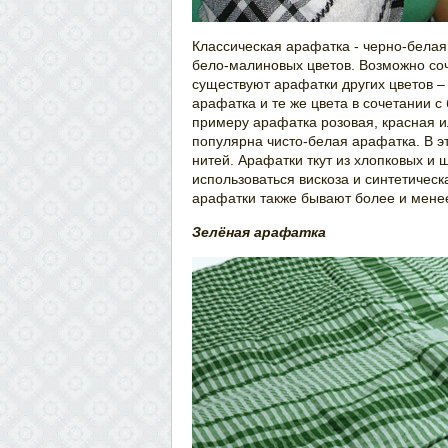
Классическая арафатка - черно-бела
бело-малиновых цветов. Возможно соч
существуют арафатки других цветов –
арафатка и те же цвета в сочетании с
примеру арафатка розовая, красная и
популярна чисто-белая арафатка. В э
нитей. Арафатки ткут из хлопковых и
использоваться вискоза и синтетическ
арафатки также бывают более и мене
Зелёная арафатка