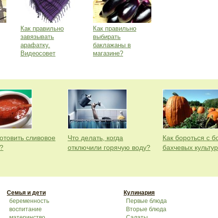
Как правильно
Как правильно
завязывать
выбирать
арафатку.
баклажаны в
Видеосовет
магазине?
готовить сливовое
Что делать, когда
Как бороться с 
?
отключили горячую воду?
бахчевых культу
Семья и дети
Кулинария
беременность
Первые блюда
воспитание
Вторые блюда
материнство
Салаты