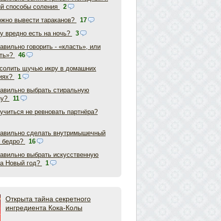
ий способы соления
2
ожно вывести тараканов?
17
у вредно есть на ночь?
3
авильно говорить - «класть», или
ть»?
46
асолить щучью икру в домашних
иях?
1
равильно выбрать стиральную
ну?
11
аучиться не ревновать партнёра?
равильно сделать внутримышечный
в бедро?
16
равильно выбрать искусственную
на Новый год?
1
Открыта тайна секретного
ингредиента Кока-Колы