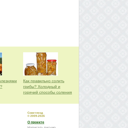
болезнями
Как правильно солить
р?
грибы? Холодный и
горячий способы соления
Советленд
© 2009-2026
О проекте
Написать письмо