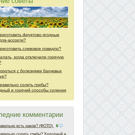
ние советы
приготовить фруктово-ягодные
дла-ассорти?
приготовить сливовое повидло?
делать, когда отключили горячую
?
бороться с болезнями бахчевых
тур?
правильно солить грибы?
дный и горячий способы соления
ледние комментарии
равильно есть раков? (ФОТО)
6
равильно солить грибы? Холодный и