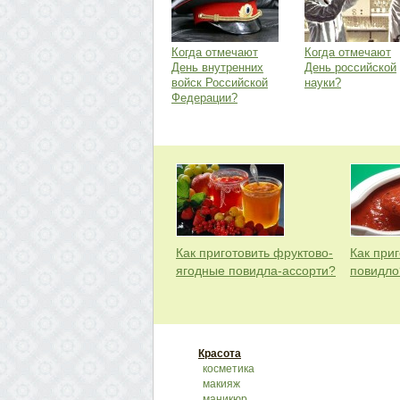
Когда отмечают
Когда отмечают
День внутренних
День российской
войск Российской
науки?
Федерации?
Как приготовить фруктово-
Как при
ягодные повидла-ассорти?
повидло
Красота
косметика
макияж
маникюр