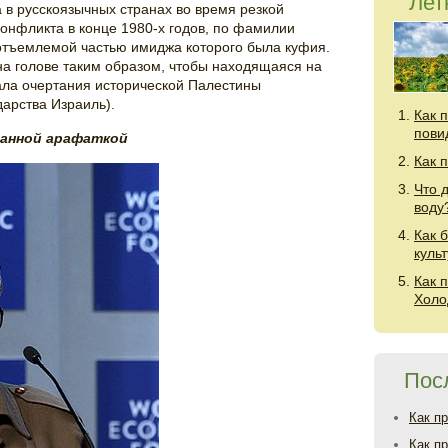
Лет
в русскоязычных странах во время резкой
конфликта в конце 1980-х годов, по фамилии
отъемлемой частью имиджа которого была куфия.
а голове таким образом, чтобы находящаяся на
ала очертания исторической Палестины
арства Израиль).
Как 
пови
ванной арафаткой
Как 
Что 
воду
Как 
куль
Как 
Холо
Пос
Как п
Как п