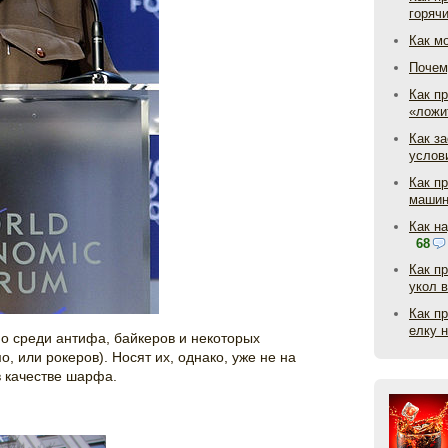
горяч
Как м
Почем
Как пр
«ложи
Как з
услов
Как п
маши
Как н
68
Как п
укол 
Как п
елку 
о среди антифа, байкеров и некоторых
, или рокеров). Носят их, однако, уже не на
 в качестве шарфа.