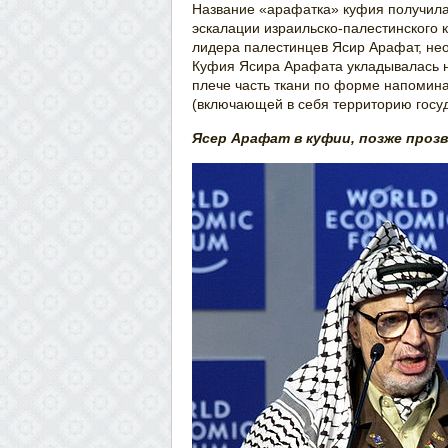
Название «арафатка» куфия получила 
эскалации израильско-палестинского 
лидера палестинцев Ясир Арафат, не
Куфия Ясира Арафата укладывалась н
плече часть ткани по форме напомин
(включающей в себя территорию госуд
Ясер Арафат в куфии, позже проз