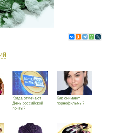
ий
Когда отмечают
Как снимают
День российской
порнофильмы?
почты?