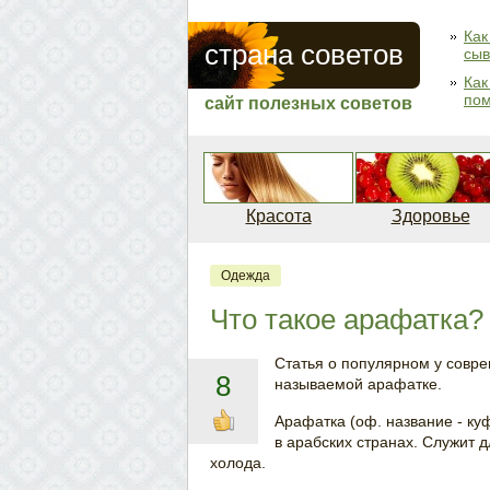
Как
страна советов
сыв
Как
по
сайт полезных советов
Красота
Здоровье
Одежда
Что такое арафатка?
Статья о популярном у совре
8
называемой арафатке.
Арафатка (оф. название - ку
в арабских странах. Служит д
холода.